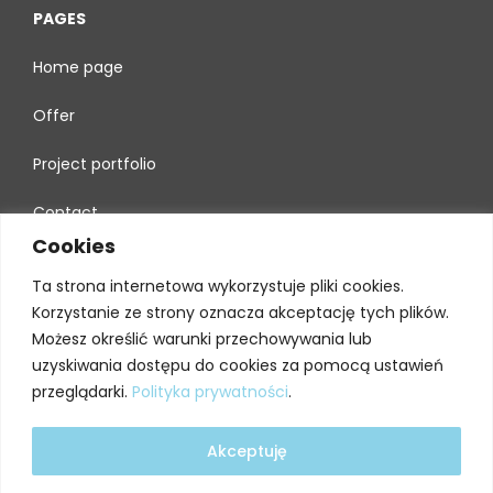
PAGES
Home page
Offer
Project portfolio
Contact
Cookies
Ta strona internetowa wykorzystuje pliki cookies.
B2B PLATFORM
Korzystanie ze strony oznacza akceptację tych plików.
Możesz określić warunki przechowywania lub
uzyskiwania dostępu do cookies za pomocą ustawień
przeglądarki.
Polityka prywatności
.
Copyright 2026 WOLSTAL -
Carport fotowoltaiczny
Design and implementation:
BERBER Agencja Interaktywna
Akceptuję