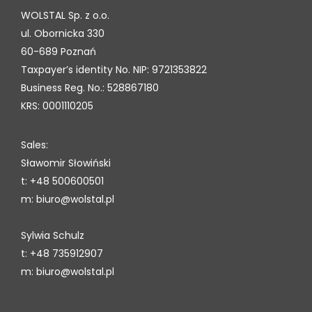
WOLSTAL Sp. z o.o.
ul. Obornicka 330
60-689 Poznań
Taxpayer’s identity No. NIP: 9721353822
Business Reg. No.: 528867180
KRS: 0001110205
Sales:
Sławomir Słowiński
t: +48 500600501
m: biuro@wolstal.pl
Sylwia Schulz
t: +48 735912907
m: biuro@wolstal.pl