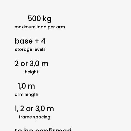
500 kg
maximum load per arm
base + 4
storage levels
2 or 3,0 m
height
1,0 m
arm length
1, 2 or 3,0 m
frame spacing